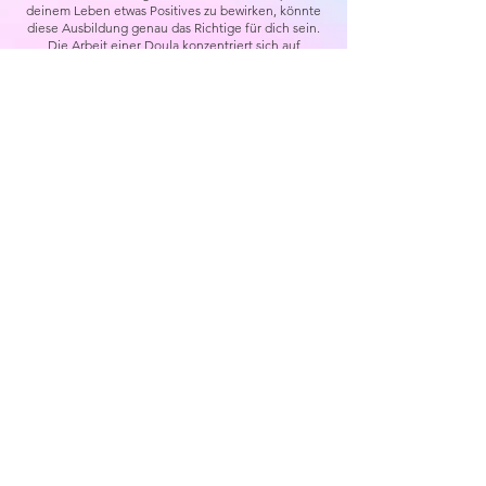
deinem Leben etwas Positives zu bewirken, könnte
diese Ausbildung genau das Richtige für dich sein.
Die Arbeit einer Doula konzentriert sich auf
Momente, in denen Familien entstehen: Momente,
in denen Muster festgelegt werden, die aber auch
durchbrochen werden können. Es ist eine Arbeit an
Portalen, Grenzen und Schnittstellen, die bestimmt,
was für die nächsten Generationen mitgebracht wird.
Es ist Weltgestaltung. Es ist zutiefst heilig. Aber so
groß diese Aufgabe auch ist, sie ist gleichzeitig das
Sanfteste, Einfachste, Zärtlichste, Süßeste und
Friedlichste, was du jemals tun wirst. Als Doula geht
es einfach nur darum, da zu sein.
Ich verstehe, dass du Vorbehalte hast – Sorgen um
Zeit, Geld, Kinderbetreuung usw. Das ist alles ganz
normal. (Noch einmal: Babys unter einem Jahr sind in
der Ausbildung herzlich willkommen, also bring sie
bitte mit!)​ Genauso wie deine Klientinnen Sorgen
haben werden, wenn sie sich auf ihre Reise durch
Fruchtbarkeit, Geburt und Wochenbett begeben. Die
Phase der Angst ist nur eine Schicht einer sich
entfaltenden, enorm lohnenden Reise. Schenk dir
selbst das Geschenk, für dich da zu sein und Raum für
deine Leidenschaft zu schaffen.
Und für alle, die mehr über ihre:n Mentor:in erfahren
möchten: Hier findet ihr meine
Doula-Biografie
und