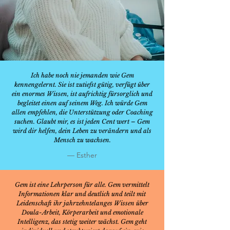
Ich habe noch nie jemanden wie Gem
kennengelernt. Sie ist zutiefst gütig, verfügt über
ein enormes Wissen, ist aufrichtig fürsorglich und
begleitet einen auf seinem Weg. Ich würde Gem
allen empfehlen, die Unterstützung oder Coaching
suchen. Glaubt mir, es ist jeden Cent wert – Gem
wird dir helfen, dein Leben zu verändern und als
Mensch zu wachsen.
— Esther
Gem ist eine Lehrperson für alle. Gem vermittelt
Informationen klar und deutlich und teilt mit
Leidenschaft ihr jahrzehntelanges Wissen über
Doula-Arbeit, Körperarbeit und emotionale
Intelligenz, das stetig weiter wächst. Gem geht