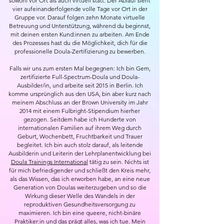
sowohl vor Ort als auch virtuell statt. Der Ablauf sieht
vier aufeinanderfolgende volle Tage vor Ort in der
Gruppe vor. Darauf folgen zehn Monate virtuelle
Betreuung und Unterstützung, während du beginnst,
mit deinen ersten Kund:innen zu arbeiten. Am Ende
des Prozesses hast du die Möglichkeit, dich für die
professionelle Doula-Zertifizierung zu bewerben.
Falls wir uns zum ersten Mal begegnen: Ich bin Gem,
zertifizierte Full-Spectrum-Doula und Doula-
Ausbilder/in, und arbeite seit 2015 in Berlin. Ich
komme ursprünglich aus den USA, bin aber kurz nach
meinem Abschluss an der Brown University im Jahr
2014 mit einem Fulbright-Stipendium hierher
gezogen. Seitdem habe ich Hunderte von
internationalen Familien auf ihrem Weg durch
Geburt, Wochenbett, Fruchtbarkeit und Trauer
begleitet. Ich bin auch stolz darauf, als leitende
Ausbilderin und Leiterin der Lehrplanentwicklung bei
Doula Trainings International
tätig zu sein. Nichts ist
für mich befriedigender und schließt den Kreis mehr,
als das Wissen, das ich erworben habe, an eine neue
Generation von Doulas weiterzugeben und so die
Wirkung dieser Welle des Wandels in der
reproduktiven Gesundheitsversorgung zu
maximieren. Ich bin eine queere, nicht-binäre
Praktiker:in und das prägt alles, was ich tue. Mein