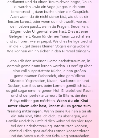
entflammt und du einen Traum davon hegst, Doula
zu werden – wie ein Vogeljunges in deinem
Herzensnest –, dann buche unten ein Gespräch.
Auch wenn du dir nicht sicher bist, wie du es dir
leisten kannst, oder wenn du nicht weißt, wie es in
dein Leben passt... wenn du Fragen, Bedenken,
Zögern oder Ungewissheiten hast. Dies ist eine
Gelegenheit, Raum für deinen Traum zu schaffen
und zu hören, wie er piepst. Welches heilige Lied ist
in die Flügel dieses kleinen Vogels eingewoben?
Wie können wir ihn sicher in den Himmel bringen? ​
Schau dir den schönen Gemeinschaftsraum an, in
dem wir gemeinsam lernen werden. Er verfügt über
eine voll ausgestattete Küche, einen großen
gemeinsamen Essbereich, eine gemütliche
Sitzecke, Yogamatten, Kissen, Nackenrollen und
Decken, damit es uns beim Lernen gemütlich ist …
es gibt sogar einen eigenen Hof. Er bietet viel Raum
und ist der perfekte Lernort für Eltern, die ihre
Wenn du ein Kind
Babys mitbringen möchten.
unter einem Jahr hast, kannst du es gerne zum
Training mitbringen.
Wenn deine Kleinen älter als
ein Jahr sind, bitte ich dich, zu überlegen, wie
Familie und dein Umfeld dich während der vier Tage
bei der Kinderbetreuung unterstützen können,
damit du dich ganz auf das Lernen konzentrieren
und das Beste aus deiner Schulung herausholen