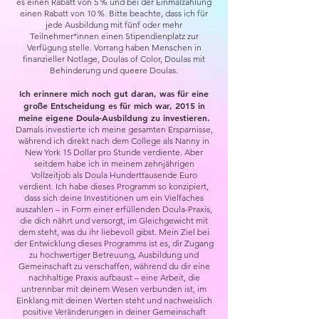
es einen Rabatt von 5 % und bei der Einmalzahlung
einen Rabatt von 10 %. Bitte beachte, dass ich für
jede Ausbildung mit fünf oder mehr
Teilnehmer*innen einen Stipendienplatz zur
Verfügung stelle. Vorrang haben Menschen in
finanzieller Notlage, Doulas of Color, Doulas mit
Behinderung und queere Doulas.
Ich erinnere mich noch gut daran, was für eine
große Entscheidung es für mich war, 2015 in
meine eigene Doula-Ausbildung zu investieren.
Damals investierte ich meine gesamten Ersparnisse,
während ich direkt nach dem College als Nanny in
New York 15 Dollar pro Stunde verdiente. Aber
seitdem habe ich in meinem zehnjährigen
Vollzeitjob als Doula Hunderttausende Euro
verdient. Ich habe dieses Programm so konzipiert,
dass sich deine Investitionen um ein Vielfaches
auszahlen – in Form einer erfüllenden Doula-Praxis,
die dich nährt und versorgt, im Gleichgewicht mit
dem steht, was du ihr liebevoll gibst. Mein Ziel bei
der Entwicklung dieses Programms ist es, dir Zugang
zu hochwertiger Betreuung, Ausbildung und
Gemeinschaft zu verschaffen, während du dir eine
nachhaltige Praxis aufbaust – eine Arbeit, die
untrennbar mit deinem Wesen verbunden ist, im
Einklang mit deinen Werten steht und nachweislich
positive Veränderungen in deiner Gemeinschaft